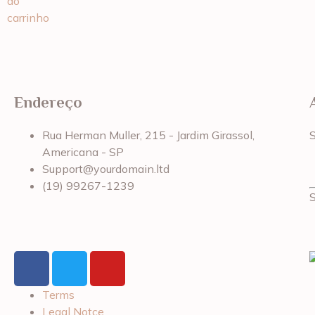
ao
carrinho
Endereço
Rua Herman Muller, 215 - Jardim Girassol,
Americana - SP
Support@yourdomain.ltd
(19) 99267-1239
Terms
Legal Notce