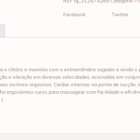
REF
fg_312674289
Categoria
V
Facebook
Twitter
o clitóris e mamilos com o extraordinário sugador e ainda o p
cção e vibração em diversas velocidades, acionadas em conj
is incríveis orgasmos. Cerdas internas na ponta de sucção, a
ho ergonômico curvo para massagear com facilidade e eficiên
 )