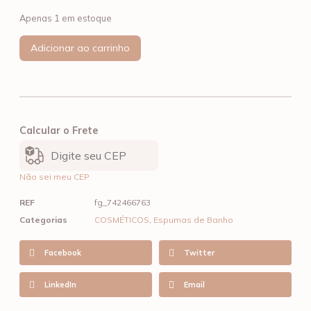
Apenas 1 em estoque
Adicionar ao carrinho
Calcular o Frete
Não sei meu CEP
REF
fg_742466763
Categorias
COSMÉTICOS
,
Espumas de Banho
Facebook
Twitter
LinkedIn
Email