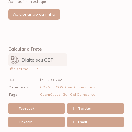
Apenas 1 em estoque
Adicionar ao carrinho
Calcular o Frete
Não sei meu CEP
REF
fg_92983202
Categorias
COSMÉTICOS
,
Géis Comestíveis
Tags
Cosméticos
,
Gel
,
Gel Comestível
Facebook
Twitter
LinkedIn
Email