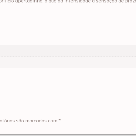
 orifício apertadinho, o que dá intensidade à sensação de praz
atórios são marcados com
*