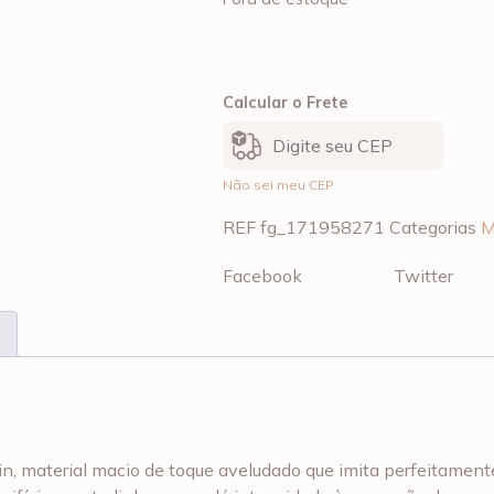
Calcular o Frete
Não sei meu CEP
REF
fg_171958271
Categorias
M
Facebook
Twitter
, material macio de toque aveludado que imita perfeitamente