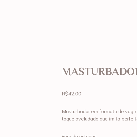
MASTURBADOR
R$
42.00
Masturbador em formato de vagina
toque aveludado que imita perfei
Fora de estoque