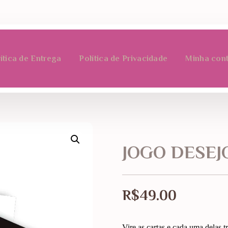
ítica de Entrega
Política de Privacidade
Minha con
JOGO DESEJ
R$
49.00
Vire as cartas e cada uma delas 