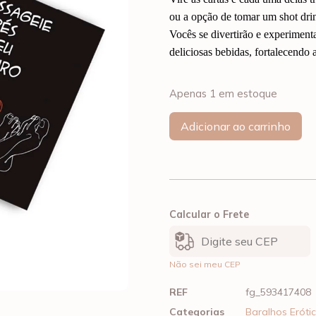
ou a opção de tomar um shot drin
Vocês se divertirão e experimen
deliciosas bebidas, fortalecendo 
Apenas 1 em estoque
Adicionar ao carrinho
Calcular o Frete
Não sei meu CEP
REF
fg_593417408
Categorias
Baralhos Eróti