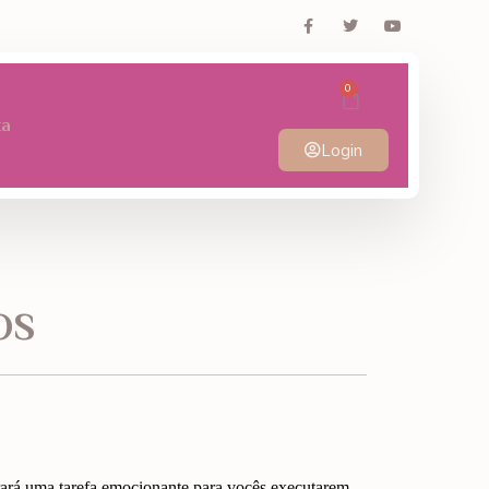
0
ta
Login
OS
trará uma tarefa emocionante para vocês executarem