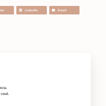
ter
LinkedIn
Email
ncia.
casal.