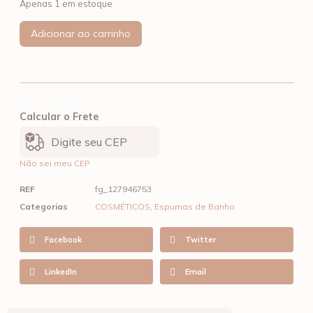
Apenas 1 em estoque
Adicionar ao carrinho
Calcular o Frete
Não sei meu CEP
REF
fg_127946753
Categorias
COSMÉTICOS
,
Espumas de Banho
Facebook
Twitter
LinkedIn
Email