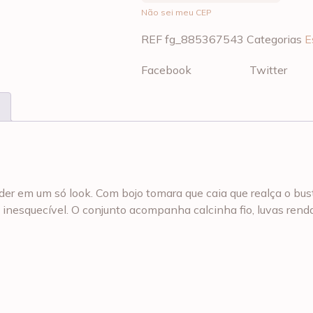
Não sei meu CEP
REF
fg_885367543
Categorias
E
Facebook
Twitter
oder em um só look. Com bojo tomara que caia que realça o bus
inesquecível. O conjunto acompanha calcinha fio, luvas rend