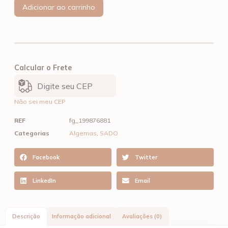
Adicionar ao carrinho
Calcular o Frete
Não sei meu CEP
REF
fg_199876881
Categorias
Algemas
,
SADO
Facebook
Twitter
LinkedIn
Email
Descrição
Informação adicional
Avaliações (0)