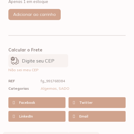
Apenas 1 em estoque
Adicionar ao carrinho
Calcular o Frete
Não sei meu CEP
REF
fg_991768384
Categorias
Algemas
,
SADO
Facebook
Twitter
LinkedIn
Email