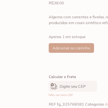
R$
38.00
Algema com correntes e fivelas, r
produzidas em couro sintético ref
Apenas 1 em estoque
Adicionar ao carrinho
Calcular o Frete
Não sei meu CEP
REF
fg_325768381
Categorias
A